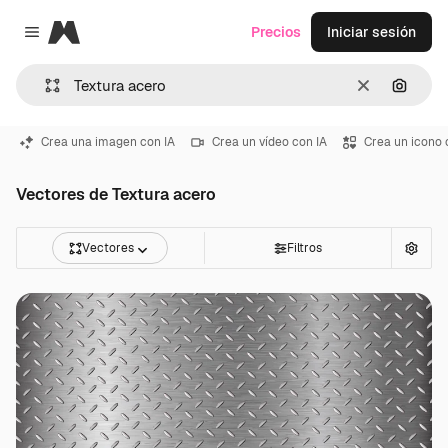
Magnific
Precios
Iniciar sesión
Close menu
Borrar
Buscar
Crea una imagen con IA
Crea un vídeo con IA
Crea un icono 
Vectores de Textura acero
Vectores
Filtros