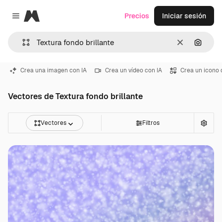
Magnific
Precios
Iniciar sesión
Close menu
Borrar
Buscar
Crea una imagen con IA
Crea un vídeo con IA
Crea un icono 
Vectores de Textura fondo brillante
Vectores
Filtros