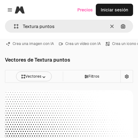
Magnific
Precios
Iniciar sesión
Close menu
Borrar
Buscar
Crea una imagen con IA
Crea un vídeo con IA
Crea un icono 
Vectores de Textura puntos
Vectores
Filtros