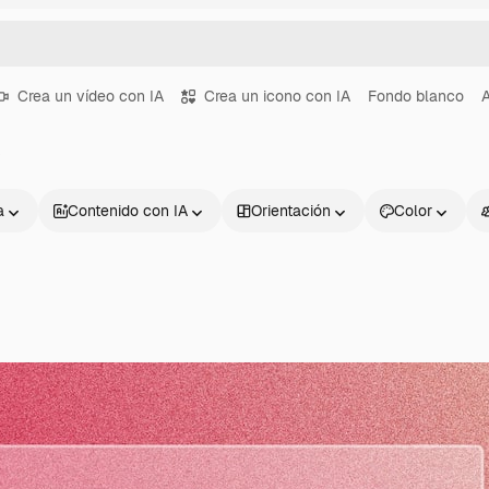
Crea un vídeo con IA
Crea un icono con IA
Fondo blanco
o
a
Contenido con IA
Orientación
Color
Productos
Información úti