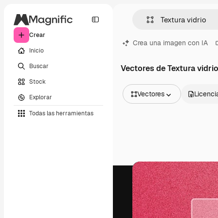
Crear
Crea una imagen con IA
Inicio
Buscar
Vectores de Textura vidri
Stock
Vectores
Licenci
Explorar
Todas las imágenes
Todas las herramientas
Vectores
Ilustraciones
Fotos
PSD
Plantillas
Mockups
Vídeos
Clips de vídeo
Motion graphics
Plantillas de vídeos
Iconos
Modelos 3D
Fuentes