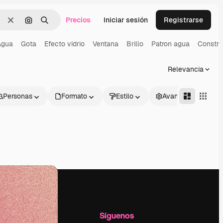
Precios
Iniciar sesión
Registrarse
Borrar
Buscar por imagen
Buscar
Agua
Gota
Efecto vidrio
Ventana
Brillo
Patron agua
Constru
Relevancia
Personas
Formato
Estilo
Avanzado
l
Empresa
Síguenos