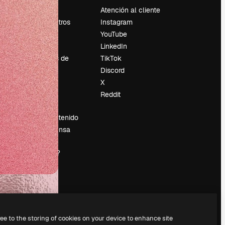
Precios
Atención al cliente
Sobre nosotros
Instagram
Reviews
YouTube
Empleo
LinkedIn
Tendencias de
TikTok
búsqueda
Discord
Blog
X
es
Eventos
Reddit
Slidesgo
Vender contenido
Sala de prensa
¿Buscas
magnific.ai?
ree to the storing of cookies on your device to enhance site