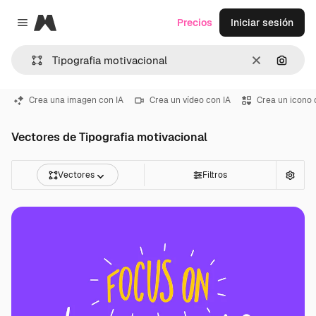
Magnific
Precios
Iniciar sesión
Close menu
Borrar
Buscar
Crea una imagen con IA
Crea un vídeo con IA
Crea un icono 
Vectores de Tipografia motivacional
Vectores
Filtros