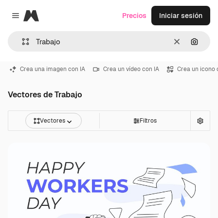
Magnific
Precios
Iniciar sesión
Close menu
Borrar
Buscar
Crea una imagen con IA
Crea un vídeo con IA
Crea un icono 
Vectores de Trabajo
Vectores
Filtros