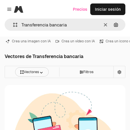
Magnific
Precios
Iniciar sesión
Close menu
Borrar
Buscar
Crea una imagen con IA
Crea un vídeo con IA
Crea un icono 
Vectores de Transferencia bancaria
Vectores
Filtros