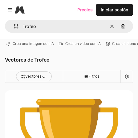
Magnific
Precios
Iniciar sesión
Close menu
Borrar
Buscar
Crea una imagen con IA
Crea un vídeo con IA
Crea un icono 
Vectores de Trofeo
Vectores
Filtros