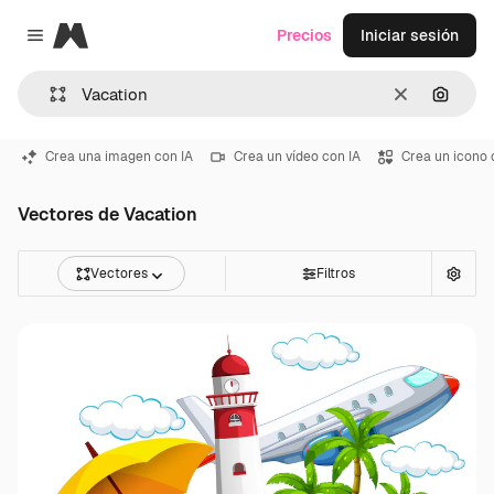
Magnific
Precios
Iniciar sesión
Close menu
Borrar
Buscar
Crea una imagen con IA
Crea un vídeo con IA
Crea un icono 
Vectores de Vacation
Vectores
Filtros