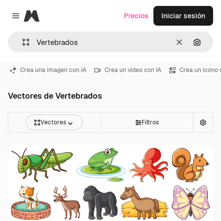
Magnific
Precios
Iniciar sesión
Close menu
Borrar
Buscar
Crea una imagen con IA
Crea un vídeo con IA
Crea un icono 
Vectores de Vertebrados
Vectores
Filtros