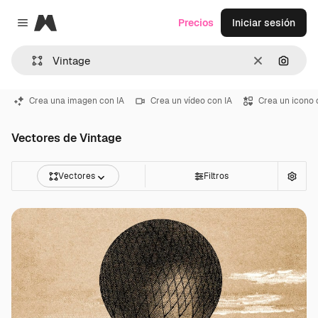
Magnific
Precios
Iniciar sesión
Close menu
Borrar
Buscar
Crea una imagen con IA
Crea un vídeo con IA
Crea un icono 
Vectores de Vintage
Vectores
Filtros