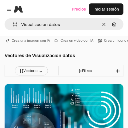
Magnific
Precios
Iniciar sesión
Close menu
Borrar
Buscar
Crea una imagen con IA
Crea un vídeo con IA
Crea un icono 
Vectores de Visualizacion datos
Vectores
Filtros