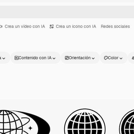
Crea un vídeo con IA
Crea un icono con IA
Redes sociales
a
Contenido con IA
Orientación
Color
Productos
Información úti