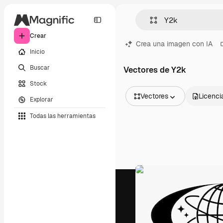
Crear
Crea una imagen con IA
Inicio
Buscar
Vectores de Y2k
Stock
Vectores
Licenci
Explorar
Todas las imágenes
Todas las herramientas
Vectores
Ilustraciones
Fotos
PSD
Plantillas
Mockups
Vídeos
Clips de vídeo
Motion graphics
Plantillas de vídeos
Iconos
Modelos 3D
Fuentes