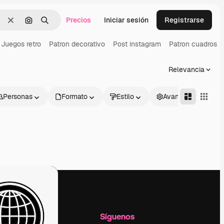
Precios
Iniciar sesión
Registrarse
Borrar
Buscar por imagen
Buscar
Juegos retro
Patron decorativo
Post instagram
Patron cuadros
Relevancia
Personas
Formato
Estilo
Avanzado
l
Empresa
Síguenos