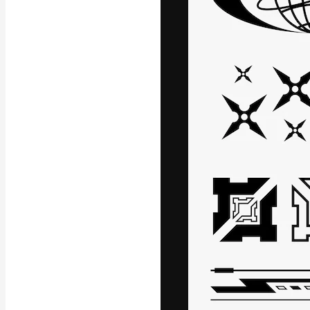
La plataforma cr
trabajo. Más de
entre creativos
estudios.
Español
Copyright © 2010