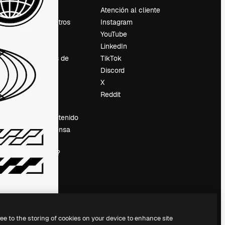
Precios
Atención al cliente
Sobre nosotros
Instagram
Reviews
YouTube
Empleo
LinkedIn
Tendencias de
TikTok
búsqueda
Discord
Blog
X
es
Eventos
Reddit
Slidesgo
Vender contenido
Sala de prensa
¿Buscas
magnific.ai?
ree to the storing of cookies on your device to enhance site