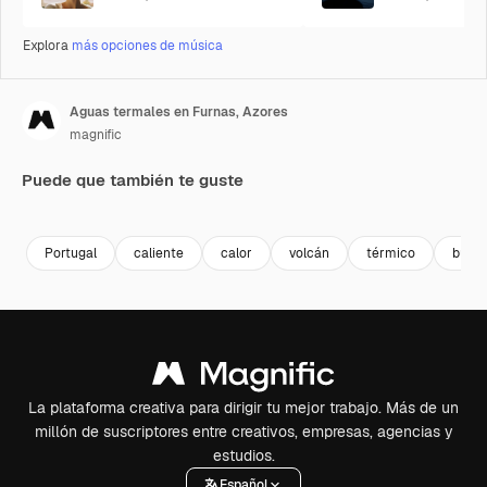
Explora
más opciones de música
Aguas termales en Furnas, Azores
magnific
Puede que también te guste
Premium
Premium
Premium
Premium
Portugal
caliente
calor
volcán
térmico
burbu
La plataforma creativa para dirigir tu mejor trabajo. Más de un
millón de suscriptores entre creativos, empresas, agencias y
estudios.
Español