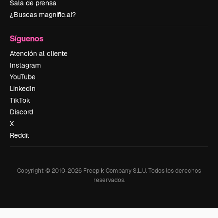
Sala de prensa
¿Buscas magnific.ai?
Síguenos
Atención al cliente
Instagram
YouTube
LinkedIn
TikTok
Discord
X
Reddit
Copyright © 2010-
2026
Freepik Company S.L.U.
Todos los derechos
reservados
.