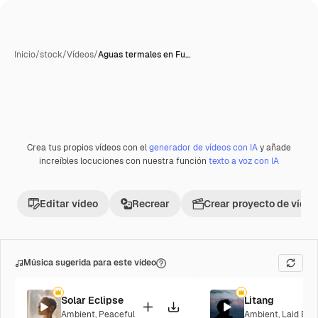
Inicio
/
stock
/
Vídeos
/
Aguas termales en Fu…
Crea tus propios vídeos con el
generador de vídeos con IA
y añade
increíbles locuciones con nuestra función
texto a voz con IA
Editar vídeo
Recrear
Crear proyecto de vídeo
Música sugerida para este vídeo
Solar Eclipse
Litang
Ambient
,
Peaceful
Ambient
,
Laid Bac