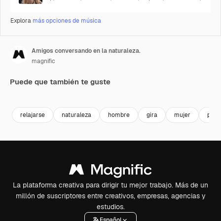
Explora
más opciones de música
Amigos conversando en la naturaleza.
magnific
Puede que también te guste
relajarse
naturaleza
hombre
gira
mujer
pers
La plataforma creativa para dirigir tu mejor trabajo. Más de un
millón de suscriptores entre creativos, empresas, agencias y
estudios.
Español