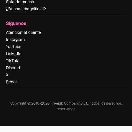
Sala de prensa
¿Buscas magnific.ai?
Síguenos
Atención al cliente
Instagram
YouTube
LinkedIn
TikTok
Discord
X
Reddit
Copyright © 2010-
2026
Freepik Company S.L.U.
Todos los derechos
reservados
.