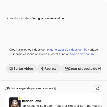
Inicio
/
stock
/
Vídeos
/
Amigos conversando e…
Crea tus propios vídeos con el
generador de vídeos con IA
y añade
increíbles locuciones con nuestra función
texto a voz con IA
Editar vídeo
Recrear
Crear proyecto de vídeo
Música sugerida para este vídeo
Hierbabuena
Pop
,
Acoustic
,
Laid Back
,
Peaceful
,
Hopeful
,
Sentimental
,
Melanc