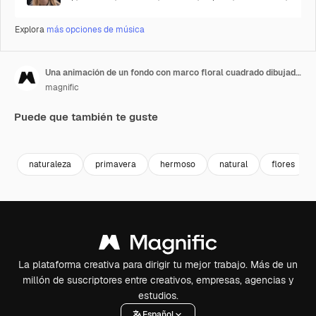
Explora
más opciones de música
Una animación de un fondo con marco floral cuadrado dibujado a mano
magnific
Puede que también te guste
Premium
Premium
Premium
Premium
naturaleza
primavera
hermoso
natural
flores
La plataforma creativa para dirigir tu mejor trabajo. Más de un
millón de suscriptores entre creativos, empresas, agencias y
estudios.
Español