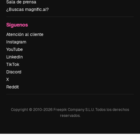
Sala de prensa
¿Buscas magnific.ai?
Síguenos
Atención al cliente
Instagram
YouTube
LinkedIn
TikTok
Discord
X
Reddit
Copyright © 2010-
2026
Freepik Company S.L.U.
Todos los derechos
reservados
.