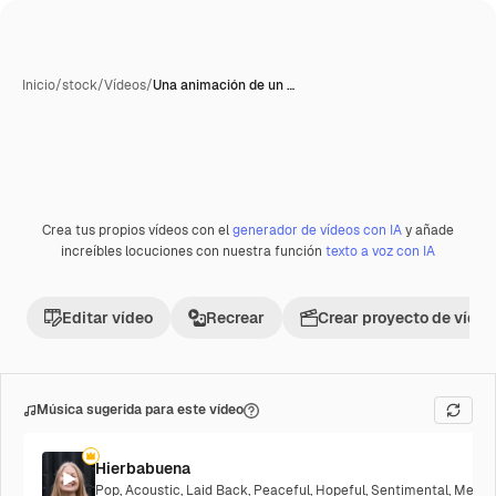
Inicio
/
stock
/
Vídeos
/
Una animación de un …
Crea tus propios vídeos con el
generador de vídeos con IA
y añade
increíbles locuciones con nuestra función
texto a voz con IA
Editar vídeo
Recrear
Crear proyecto de vídeo
Música sugerida para este vídeo
Hierbabuena
Pop
,
Acoustic
,
Laid Back
,
Peaceful
,
Hopeful
,
Sentimental
,
Melanc