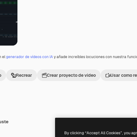
n el
generador de vídeos con IA
y añade increíbles locuciones con nuestra func
o
Recrear
Crear proyecto de vídeo
Usar como re
uste
Premium
Premium
By clicking “Accept All Cookies”, you ag