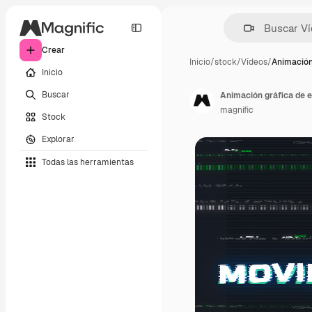
Crear
Inicio
/
stock
/
Vídeos
/
Animación
Inicio
Buscar
Animación gráfica de e
magnific
Stock
Explorar
Todas las herramientas