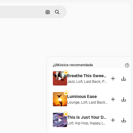
Buscar por imagen
Buscar
Música recomendada
Breathe This Sweet Moment
Jazz
,
Lofi
,
Laid Back
,
Peaceful
,
Sentime
Luminous Ease
Lounge
,
Lofi
,
Laid Back
,
Hopeful
This Is Just Your Dream
Lofi
,
Hip Hop
,
Happy
,
Laid Back
,
Peacefu