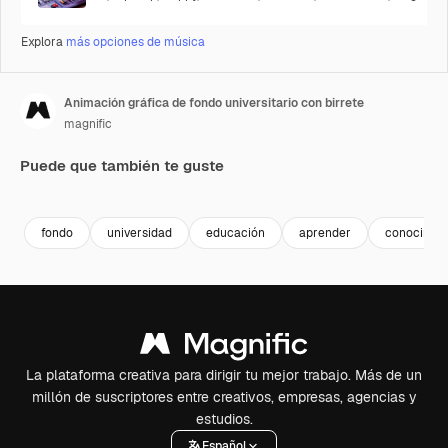
Explora
más opciones de música
Animación gráfica de fondo universitario con birrete
magnific
Puede que también te guste
Premium
Premium
Premium
Premium
fondo
universidad
educación
aprender
conocimie
La plataforma creativa para dirigir tu mejor trabajo. Más de un
millón de suscriptores entre creativos, empresas, agencias y
estudios.
Español