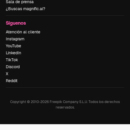
Sala de prensa
¿Buscas magnific.ai?
Síguenos
Atención al cliente
Instagram
YouTube
LinkedIn
TikTok
Discord
X
Reddit
Copyright © 2010-
2026
Freepik Company S.L.U.
Todos los derechos
reservados
.