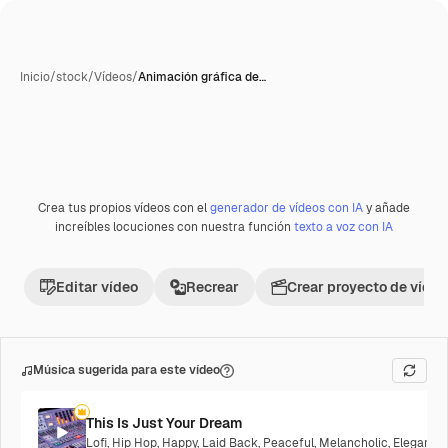
Inicio
/
stock
/
Vídeos
/
Animación gráfica de…
Crea tus propios vídeos con el
generador de vídeos con IA
y añade
increíbles locuciones con nuestra función
texto a voz con IA
Editar vídeo
Recrear
Crear proyecto de vídeo
Música sugerida para este vídeo
This Is Just Your Dream
Lofi
,
Hip Hop
,
Happy
,
Laid Back
,
Peaceful
,
Melancholic
,
Elegant