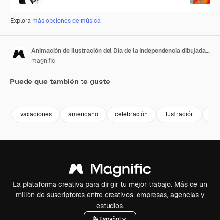
Explora
más opciones de música
Animación de ilustración del Día de la Independencia dibujada a mano
magnific
Puede que también te guste
vacaciones
americano
celebración
ilustración
EE
La plataforma creativa para dirigir tu mejor trabajo. Más de un
millón de suscriptores entre creativos, empresas, agencias y
estudios.
Español