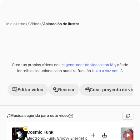
Inicio
/
stock
/
Vídeos
/
Animación de ilustra…
Crea tus propios vídeos con el
generador de vídeos con IA
y añade
increíbles locuciones con nuestra función
texto a voz con IA
Editar vídeo
Recrear
Crear proyecto de vídeo
Música sugerida para este vídeo
Cosmic Funk
N
Electronic
,
Funk
,
Groovy
,
Energetic
Wo