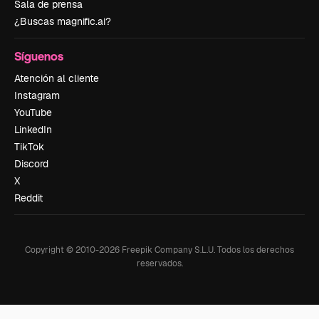
Sala de prensa
¿Buscas magnific.ai?
Síguenos
Atención al cliente
Instagram
YouTube
LinkedIn
TikTok
Discord
X
Reddit
Copyright © 2010-
2026
Freepik Company S.L.U.
Todos los derechos
reservados
.