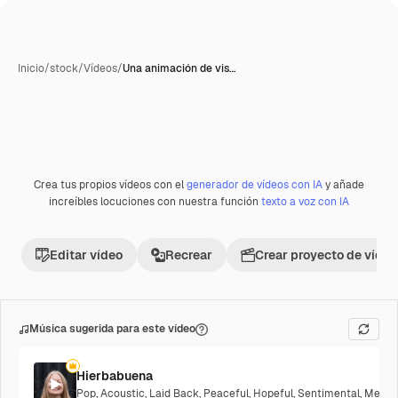
Inicio
/
stock
/
Vídeos
/
Una animación de vis…
Crea tus propios vídeos con el
generador de vídeos con IA
y añade
increíbles locuciones con nuestra función
texto a voz con IA
Editar vídeo
Recrear
Crear proyecto de vídeo
Música sugerida para este vídeo
Hierbabuena
Pop
,
Acoustic
,
Laid Back
,
Peaceful
,
Hopeful
,
Sentimental
,
Melanc