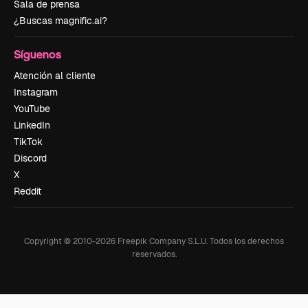
Sala de prensa
¿Buscas magnific.ai?
Síguenos
Atención al cliente
Instagram
YouTube
LinkedIn
TikTok
Discord
X
Reddit
Copyright © 2010-
2026
Freepik Company S.L.U.
Todos los derechos
reservados
.