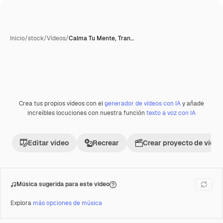
Inicio
/
stock
/
Vídeos
/
Calma Tu Mente, Tran…
Crea tus propios vídeos con el
generador de vídeos con IA
y añade
increíbles locuciones con nuestra función
texto a voz con IA
Editar vídeo
Recrear
Crear proyecto de vídeo
Música sugerida para este vídeo
Explora
más opciones de música