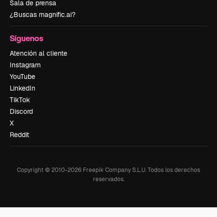
Sala de prensa
¿Buscas magnific.ai?
Síguenos
Atención al cliente
Instagram
YouTube
LinkedIn
TikTok
Discord
X
Reddit
Copyright © 2010-
2026
Freepik Company S.L.U.
Todos los derechos
reservados
.