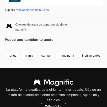
Explora
más opciones de música
Chorros de agua de aspersor de riego
magnific
Puede que también te guste
Premium
Premium
Premium
Premium
agua
granja
campo
maquinaria
instrumentos
La plataforma creativa para dirigir tu mejor trabajo. Más de un
millón de suscriptores entre creativos, empresas, agencias y
estudios.
Español