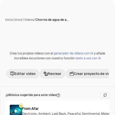
Inicio
/
stock
/
Vídeos
/
Chorros de agua de a…
Crea tus propios vídeos con el
generador de vídeos con IA
y añade
increíbles locuciones con nuestra función
texto a voz con IA
Editar vídeo
Recrear
Crear proyecto de vídeo
Música sugerida para este vídeo
From Afar
Electronic
,
Ambient
,
Laid Back
,
Peaceful
,
Sentimental
,
Melancho