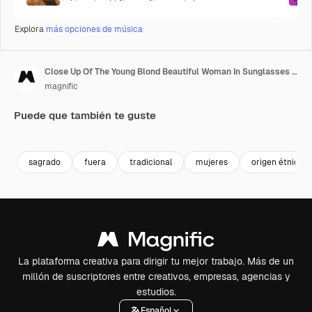
Explora
más opciones de música
Close Up Of The Young Blond Beautiful Woman In Sunglasses Smiling And Looking At The Side While Her Face Being In Colorful Paints As She Celebrating Holi, Holiday
magnific
Puede que también te guste
sagrado
fuera
tradicional
mujeres
origen étnico
La plataforma creativa para dirigir tu mejor trabajo. Más de un
millón de suscriptores entre creativos, empresas, agencias y
estudios.
Español