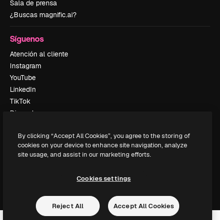
Sala de prensa
¿Buscas magnific.ai?
Síguenos
Atención al cliente
Instagram
YouTube
LinkedIn
TikTok
Discord
X
By clicking “Accept All Cookies”, you agree to the storing of
Reddit
cookies on your device to enhance site navigation, analyze
site usage, and assist in our marketing efforts.
Copyright © 2010-
2026
Freepik Company S.L.U.
Todos los derechos
Cookies settings
reservados
.
Reject All
Accept All Cookies