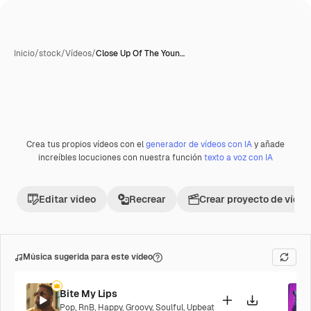
Inicio
/
stock
/
Vídeos
/
Close Up Of The Youn…
Crea tus propios vídeos con el
generador de vídeos con IA
y añade
increíbles locuciones con nuestra función
texto a voz con IA
Editar vídeo
Recrear
Crear proyecto de vídeo
Música sugerida para este vídeo
Bite My Lips
Pop
,
RnB
,
Happy
,
Groovy
,
Soulful
,
Upbeat