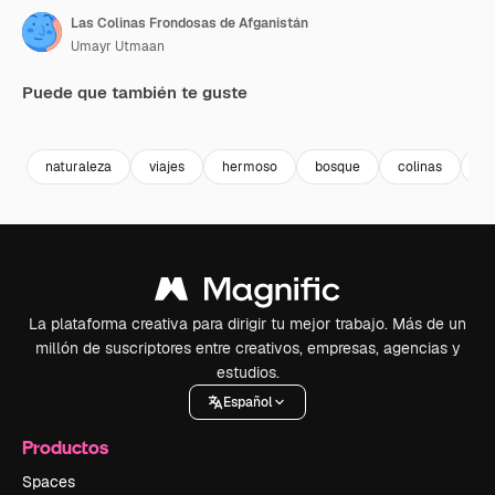
Las Colinas Frondosas de Afganistán
Umayr Utmaan
Puede que también te guste
Premium
Premium
naturaleza
viajes
hermoso
bosque
colinas
se
La plataforma creativa para dirigir tu mejor trabajo. Más de un
millón de suscriptores entre creativos, empresas, agencias y
estudios.
Español
Productos
Spaces