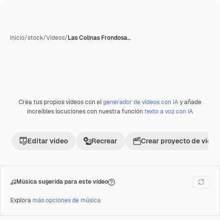
Inicio
/
stock
/
Vídeos
/
Las Colinas Frondosa…
Crea tus propios vídeos con el
generador de vídeos con IA
y añade
increíbles locuciones con nuestra función
texto a voz con IA
Editar vídeo
Recrear
Crear proyecto de vídeo
Música sugerida para este vídeo
Explora
más opciones de música