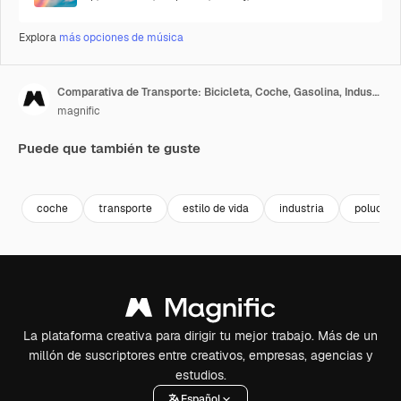
Explora
más opciones de música
Comparativa de Transporte: Bicicleta, Coche, Gasolina, Industria
magnific
Puede que también te guste
Premium
Premium
Premium
Premium
coche
transporte
estilo de vida
industria
polución
La plataforma creativa para dirigir tu mejor trabajo. Más de un
millón de suscriptores entre creativos, empresas, agencias y
estudios.
Español