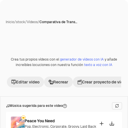
Inicio
/
stock
/
Vídeos
/
Comparativa de Trans…
Crea tus propios vídeos con el
generador de vídeos con IA
y añade
increíbles locuciones con nuestra función
texto a voz con IA
Editar vídeo
Recrear
Crear proyecto de vídeo
Música sugerida para este vídeo
Peace You Need
Pop
,
Electronic
,
Corporate
,
Groovy
,
Laid Back