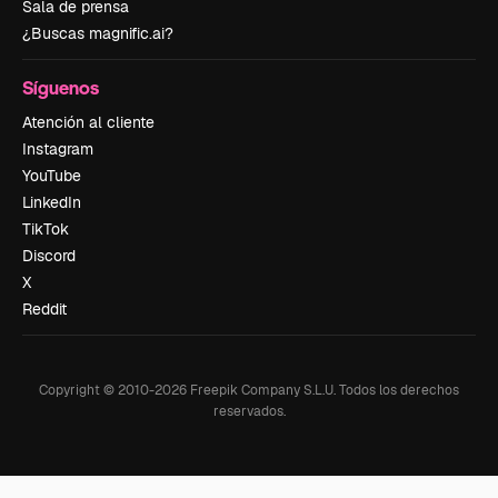
Sala de prensa
¿Buscas magnific.ai?
Síguenos
Atención al cliente
Instagram
YouTube
LinkedIn
TikTok
Discord
X
Reddit
Copyright © 2010-
2026
Freepik Company S.L.U.
Todos los derechos
reservados
.