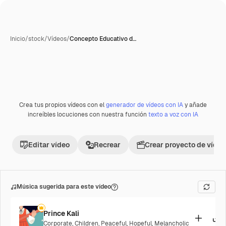
Inicio
/
stock
/
Vídeos
/
Concepto Educativo d…
Crea tus propios vídeos con el
generador de vídeos con IA
y añade
increíbles locuciones con nuestra función
texto a voz con IA
Editar vídeo
Recrear
Crear proyecto de vídeo
Música sugerida para este vídeo
Prince Kali
Corporate
,
Children
,
Peaceful
,
Hopeful
,
Melancholic