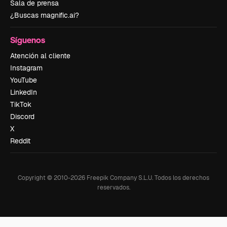
Sala de prensa
¿Buscas magnific.ai?
Síguenos
Atención al cliente
Instagram
YouTube
LinkedIn
TikTok
Discord
X
Reddit
Copyright © 2010-
2026
Freepik Company S.L.U.
Todos los derechos
reservados
.