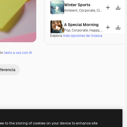
Winter Sports
Ambient
,
Corporate
,
Cinematic
,
Peacefu
A Special Morning
Pop
,
Corporate
,
Happy
,
Laid Back
,
Peace
Explora
más opciones de música
Fine Day Anthem
Pop
,
Corporate
,
Happy
,
Groovy
,
Peacefu
ión
texto a voz con IA
Clearpath
ferencia
Pop
,
Corporate
,
Groovy
,
Laid Back
,
Hope
Synergy Success
Corporate
,
Hopeful
Calming State
Pop
,
Acoustic
,
Corporate
,
Laid Back
,
Pe
ree to the storing of cookies on your device to enhance site