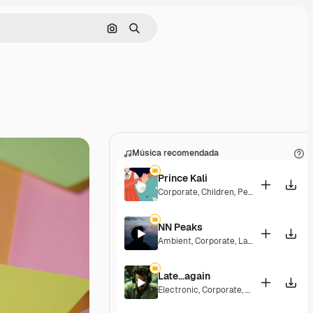
Buscar por imagen
Buscar
Música recomendada
Prince Kali
Corporate
,
Children
,
Peaceful
,
Hopeful
,
NN Peaks
Ambient
,
Corporate
,
Laid Back
,
Peacefu
Late...again
Electronic
,
Corporate
,
Energetic
,
Hopef