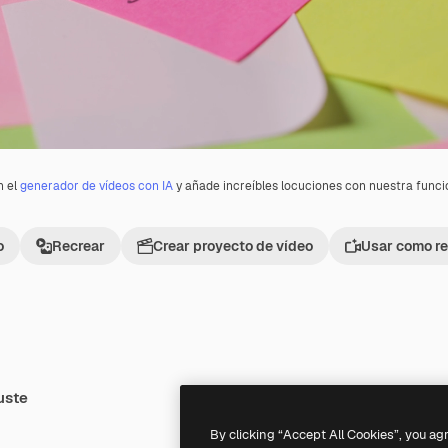
n el
generador de vídeos con IA
y añade increíbles locuciones con nuestra func
o
Recrear
Crear proyecto de vídeo
Usar como re
uste
By clicking “Accept All Cookies”, you ag