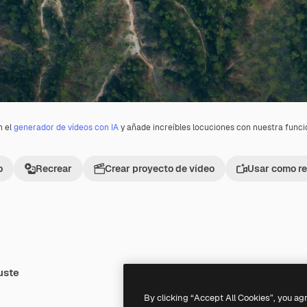
n el
generador de vídeos con IA
y añade increíbles locuciones con nuestra func
o
Recrear
Crear proyecto de vídeo
Usar como re
uste
Premium
Premium
By clicking “Accept All Cookies”, you ag