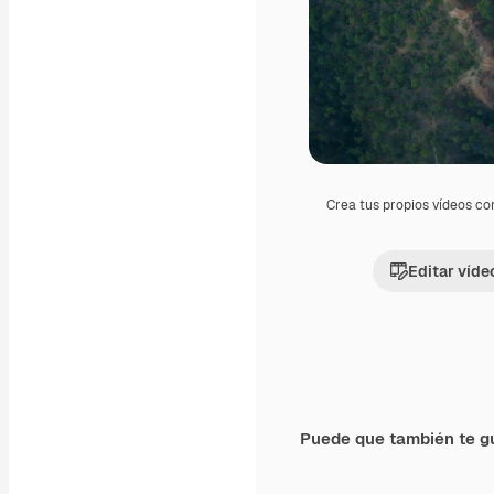
Crea tus propios vídeos co
Editar víde
Puede que también te g
Premium
Premium