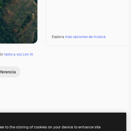
Explora
más opciones de música
ión
texto a voz con IA
ferencia
Premium
Premium
ree to the storing of cookies on your device to enhance site