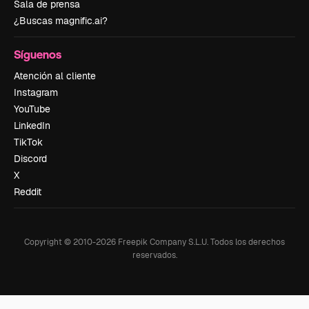
Sala de prensa
¿Buscas magnific.ai?
Síguenos
Atención al cliente
Instagram
YouTube
LinkedIn
TikTok
Discord
X
Reddit
Copyright © 2010-
2026
Freepik Company S.L.U.
Todos los derechos
reservados
.