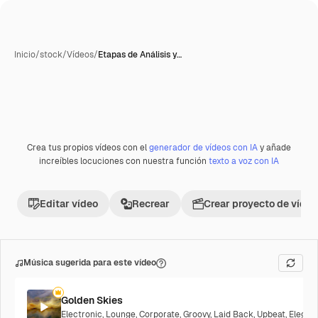
Inicio
/
stock
/
Vídeos
/
Etapas de Análisis y…
Crea tus propios vídeos con el
generador de vídeos con IA
y añade
increíbles locuciones con nuestra función
texto a voz con IA
Editar vídeo
Recrear
Crear proyecto de vídeo
Música sugerida para este vídeo
Golden Skies
Electronic
,
Lounge
,
Corporate
,
Groovy
,
Laid Back
,
Upbeat
,
Elegan