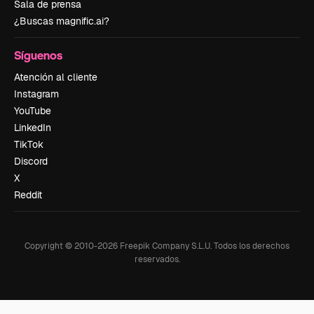
Sala de prensa
¿Buscas magnific.ai?
Síguenos
Atención al cliente
Instagram
YouTube
LinkedIn
TikTok
Discord
X
Reddit
Copyright © 2010-
2026
Freepik Company S.L.U.
Todos los derechos
reservados
.