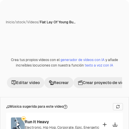
Inicio
/
stock
/
Vídeos
/
Flat Lay Of Young Bu…
Crea tus propios vídeos con el
generador de vídeos con IA
y añade
increíbles locuciones con nuestra función
texto a voz con IA
Editar vídeo
Recrear
Crear proyecto de vídeo
Música sugerida para este vídeo
Run It Heavy
Electronic
,
Hip Hop
,
Corporate
,
Epic
,
Energetic