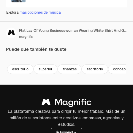
Explora
más opciones de música
Flat Lay Of Young Businesswoman Wearing White Shirt And Glasses Sitting At Desktop At Pc Screen, Putting On Wireless Headphones And Answering Video Call From Business Partner
magnific
Puede que también te guste
Premium
Premium
escritorio
superior
finanzas
escritorio
concepto
La plataforma creativa para dirigir tu mejor trabajo. Más de un
millón de suscriptores entre creativos, empresas, agencias y
estudios.
Español