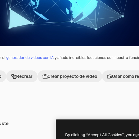
n el
generador de vídeos con IA
y añade increíbles locuciones con nuestra func
o
Recrear
Crear proyecto de vídeo
Usar como re
uste
Premium
Premium
Generado por IA
By clicking “Accept All Cookies”, you ag