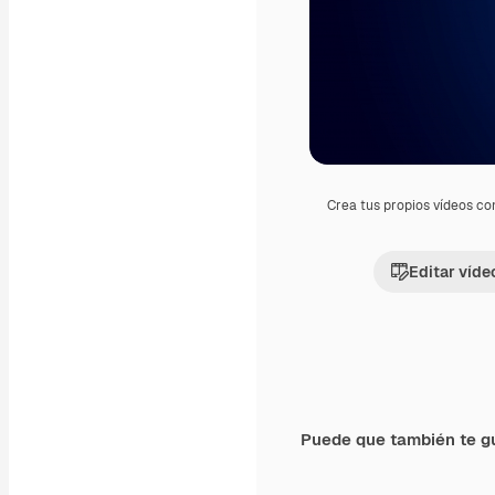
Crea tus propios vídeos co
Editar víde
Puede que también te g
Premium
Premium