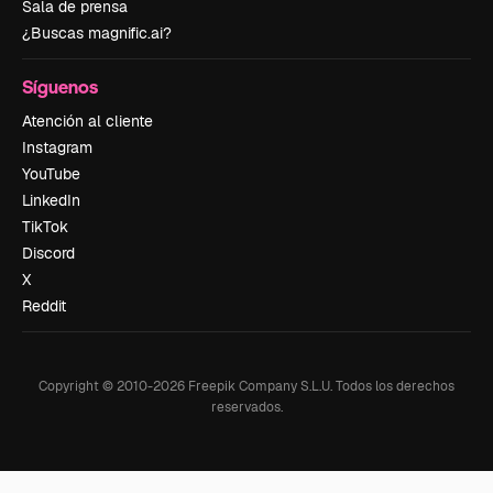
Sala de prensa
¿Buscas magnific.ai?
Síguenos
Atención al cliente
Instagram
YouTube
LinkedIn
TikTok
Discord
X
Reddit
Copyright © 2010-
2026
Freepik Company S.L.U.
Todos los derechos
reservados
.