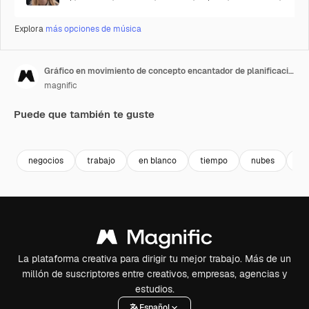
Explora
más opciones de música
Gráfico en movimiento de concepto encantador de planificación de horarios dibujado a mano
magnific
Puede que también te guste
Premium
Premium
negocios
trabajo
en blanco
tiempo
nubes
ev
La plataforma creativa para dirigir tu mejor trabajo. Más de un
millón de suscriptores entre creativos, empresas, agencias y
estudios.
Español