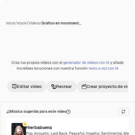
Inicio
/
stock
/
Vídeos
/
Gráfico en movimient…
Crea tus propios vídeos con el
generador de vídeos con IA
y añade
increíbles locuciones con nuestra función
texto a voz con IA
Editar vídeo
Recrear
Crear proyecto de vídeo
Música sugerida para este vídeo
Hierbabuena
Pop
,
Acoustic
,
Laid Back
,
Peaceful
,
Hopeful
,
Sentimental
,
Melanc