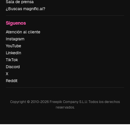
Sala de prensa
¿Buscas magnific.ai?
Síguenos
Atención al cliente
Instagram
YouTube
LinkedIn
TikTok
Discord
X
Reddit
Copyright © 2010-
2026
Freepik Company S.L.U.
Todos los derechos
reservados
.