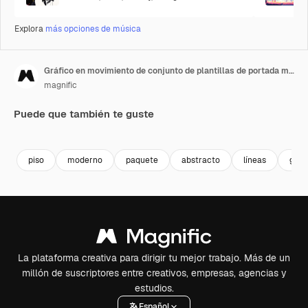
Explora
más opciones de música
Gráfico en movimiento de conjunto de plantillas de portada modernas con diseño geométrico
magnific
Puede que también te guste
Premium
Premium
piso
moderno
paquete
abstracto
líneas
geom
La plataforma creativa para dirigir tu mejor trabajo. Más de un
millón de suscriptores entre creativos, empresas, agencias y
estudios.
Español