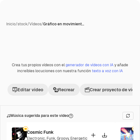
Inicio
/
stock
/
Vídeos
/
Gráfico en movimient…
Crea tus propios vídeos con el
generador de vídeos con IA
y añade
increíbles locuciones con nuestra función
texto a voz con IA
Editar vídeo
Recrear
Crear proyecto de vídeo
Música sugerida para este vídeo
Cosmic Funk
F
Electronic
,
Funk
,
Groovy
,
Energetic
P