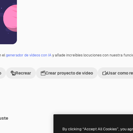
n el
generador de vídeos con IA
y añade increíbles locuciones con nuestra func
o
Recrear
Crear proyecto de vídeo
Usar como re
uste
By clicking “Accept All Cookies”, you ag