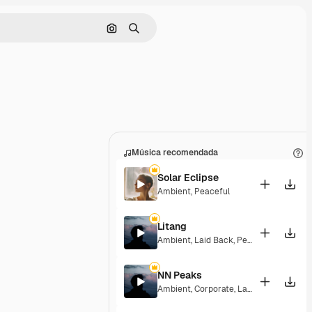
Buscar por imagen
Buscar
Música recomendada
Solar Eclipse
Ambient
,
Peaceful
Litang
Ambient
,
Laid Back
,
Peaceful
,
Hopeful
NN Peaks
Ambient
,
Corporate
,
Laid Back
,
Peacefu