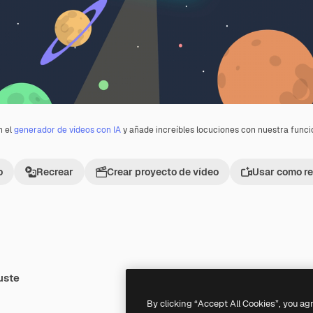
n el
generador de vídeos con IA
y añade increíbles locuciones con nuestra func
o
Recrear
Crear proyecto de vídeo
Usar como re
uste
Premium
Premium
By clicking “Accept All Cookies”, you ag