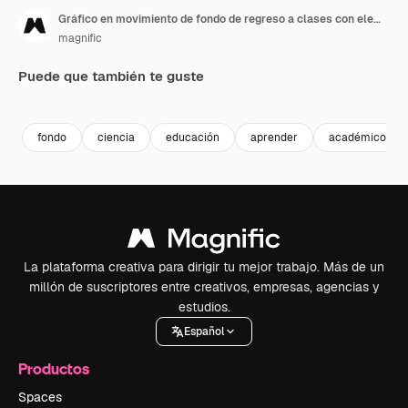
Gráfico en movimiento de fondo de regreso a clases con elementos
magnific
Puede que también te guste
Premium
Premium
fondo
ciencia
educación
aprender
académico
La plataforma creativa para dirigir tu mejor trabajo. Más de un
millón de suscriptores entre creativos, empresas, agencias y
estudios.
Español
Productos
Spaces