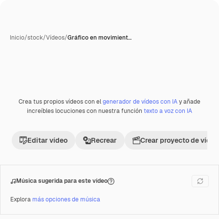
Inicio
/
stock
/
Vídeos
/
Gráfico en movimient…
Crea tus propios vídeos con el
generador de vídeos con IA
y añade
increíbles locuciones con nuestra función
texto a voz con IA
Editar vídeo
Recrear
Crear proyecto de vídeo
Música sugerida para este vídeo
Explora
más opciones de música