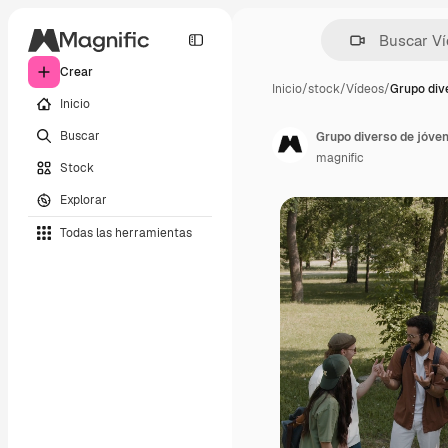
Crear
Inicio
/
stock
/
Vídeos
/
Grupo div
Inicio
Buscar
magnific
Stock
Explorar
Todas las herramientas