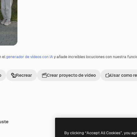
n el
generador de vídeos con IA
y añade increíbles locuciones con nuestra func
o
Recrear
Crear proyecto de vídeo
Usar como re
uste
By clicking “Accept All Cookies”, you ag