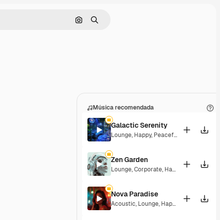
Buscar por imagen
Buscar
Música recomendada
Galactic Serenity
Lounge
,
Happy
,
Peaceful
Zen Garden
Lounge
,
Corporate
,
Happy
,
Laid Back
Nova Paradise
Acoustic
,
Lounge
,
Happy
,
Laid Back