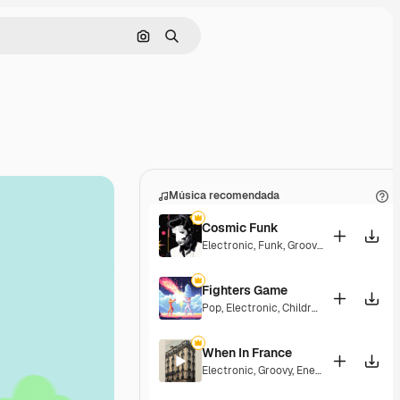
Buscar por imagen
Buscar
Música recomendada
Cosmic Funk
Electronic
,
Funk
,
Groovy
,
Energetic
Fighters Game
Pop
,
Electronic
,
Children
,
Synthwave
,
Ep
When In France
Electronic
,
Groovy
,
Energetic
,
Playful
,
Ex