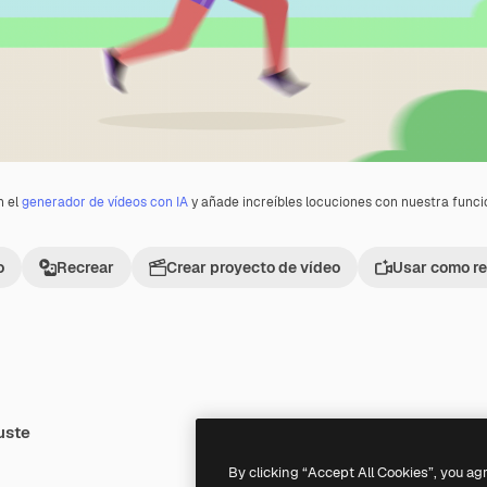
n el
generador de vídeos con IA
y añade increíbles locuciones con nuestra func
o
Recrear
Crear proyecto de vídeo
Usar como re
uste
Premium
Premium
By clicking “Accept All Cookies”, you ag