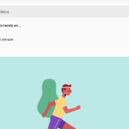
rriendo en …
l parque