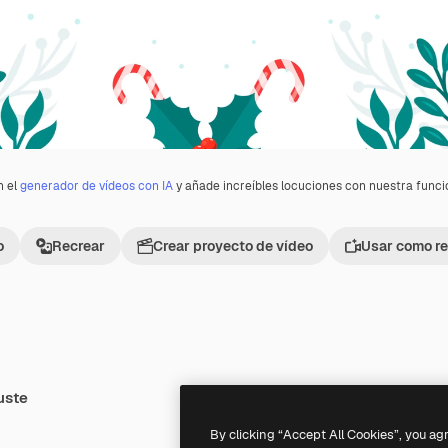
n el
generador de vídeos con IA
y añade increíbles locuciones con nuestra func
o
Recrear
Crear proyecto de vídeo
Usar como re
uste
By clicking “Accept All Cookies”, you ag