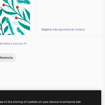
Explora
más opciones de música
ión
texto a voz con IA
ferencia
ree to the storing of cookies on your device to enhance site