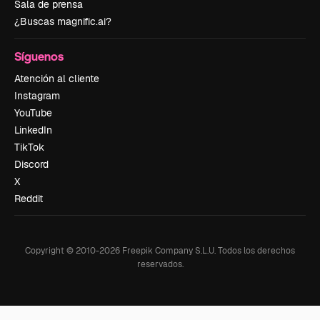
Sala de prensa
¿Buscas magnific.ai?
Síguenos
Atención al cliente
Instagram
YouTube
LinkedIn
TikTok
Discord
X
Reddit
Copyright © 2010-
2026
Freepik Company S.L.U.
Todos los derechos
reservados
.