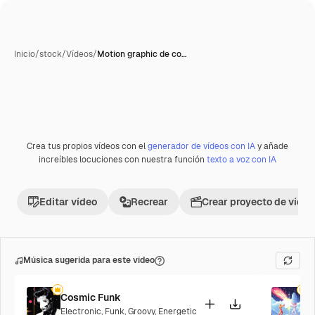
Inicio
/
stock
/
Vídeos
/
Motion graphic de co…
Crea tus propios vídeos con el
generador de vídeos con IA
y añade
increíbles locuciones con nuestra función
texto a voz con IA
Editar vídeo
Recrear
Crear proyecto de vídeo
Música sugerida para este vídeo
Cosmic Funk
F
Electronic
,
Funk
,
Groovy
,
Energetic
P