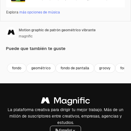
Explora
más opciones de música
Motion graphic de patrón geométrico vibrante
magnific
Puede que también te guste
Premium
Premium
fondo
geométrico
fondo de pantalla
groovy
fondo
La plataforma creativa para dirigir tu mejor trabajo. Más de un
millón de suscriptores entre creativos, empresas, agencias y
estudios.
Español