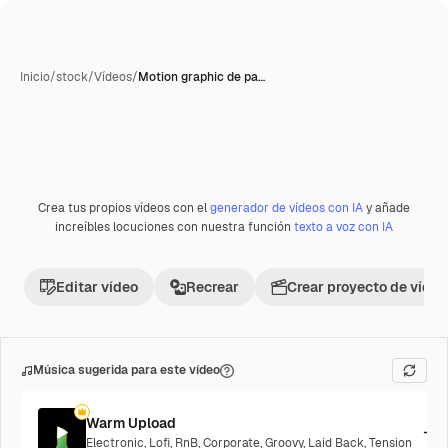
Inicio
/
stock
/
Vídeos
/
Motion graphic de pa…
Crea tus propios vídeos con el
generador de vídeos con IA
y añade
increíbles locuciones con nuestra función
texto a voz con IA
Editar vídeo
Recrear
Crear proyecto de vídeo
Música sugerida para este vídeo
Warm Upload
Electronic
,
Lofi
,
RnB
,
Corporate
,
Groovy
,
Laid Back
,
Tension