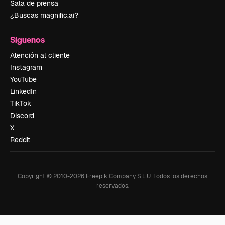
Sala de prensa
¿Buscas magnific.ai?
Síguenos
Atención al cliente
Instagram
YouTube
LinkedIn
TikTok
Discord
X
Reddit
Copyright © 2010-
2026
Freepik Company S.L.U.
Todos los derechos
reservados
.