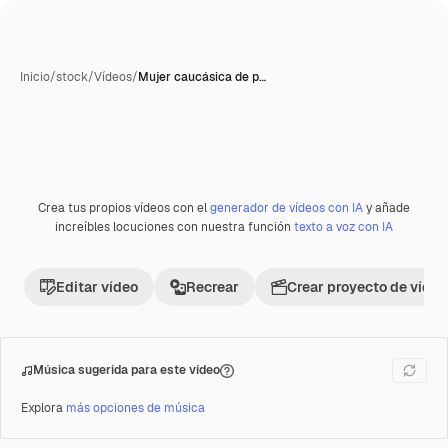
Inicio
/
stock
/
Vídeos
/
Mujer caucásica de p…
Crea tus propios vídeos con el
generador de vídeos con IA
y añade
increíbles locuciones con nuestra función
texto a voz con IA
Editar vídeo
Recrear
Crear proyecto de vídeo
Música sugerida para este vídeo
Explora
más opciones de música