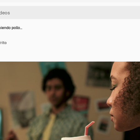
iendo pollo…
rito