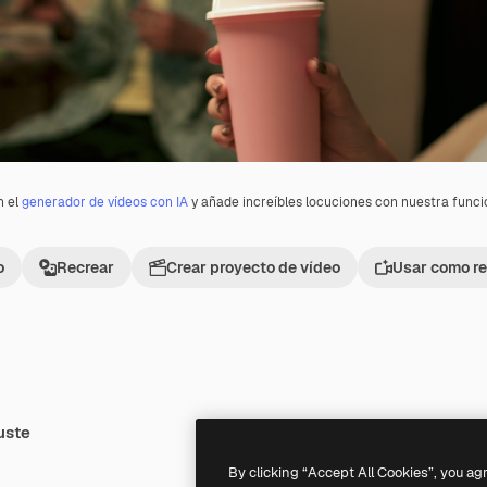
n el
generador de vídeos con IA
y añade increíbles locuciones con nuestra func
o
Recrear
Crear proyecto de vídeo
Usar como re
uste
Premium
Premium
By clicking “Accept All Cookies”, you ag