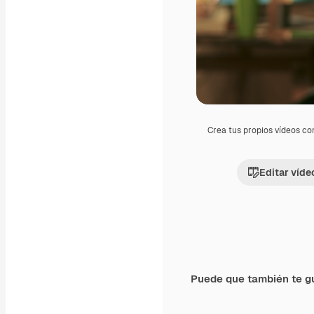
Crea tus propios vídeos co
Editar víde
Puede que también te g
Premium
Premium