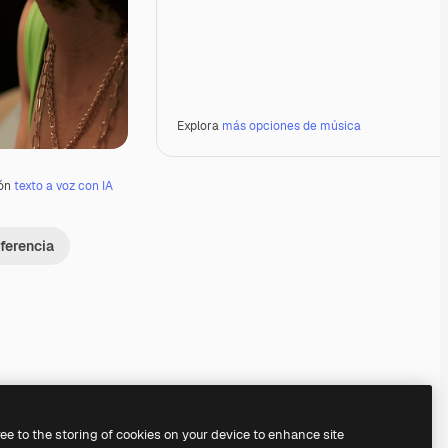
Explora
más opciones de música
ión
texto a voz con IA
ferencia
Premium
Premium
Generado por IA
ree to the storing of cookies on your device to enhance site