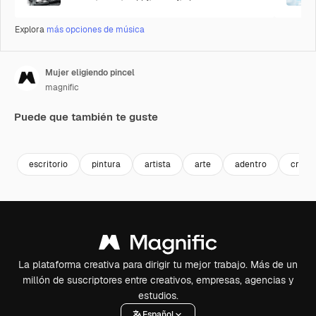
Explora
más opciones de música
Mujer eligiendo pincel
magnific
Puede que también te guste
Premium
Premium
escritorio
pintura
artista
arte
adentro
creati
La plataforma creativa para dirigir tu mejor trabajo. Más de un
millón de suscriptores entre creativos, empresas, agencias y
estudios.
Español