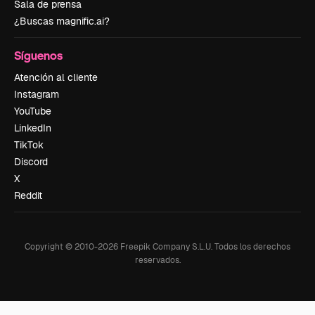
Sala de prensa
¿Buscas magnific.ai?
Síguenos
Atención al cliente
Instagram
YouTube
LinkedIn
TikTok
Discord
X
Reddit
Copyright © 2010-
2026
Freepik Company S.L.U.
Todos los derechos
reservados
.