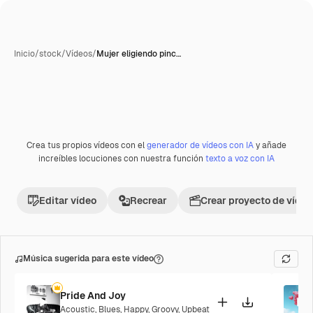
Inicio
/
stock
/
Vídeos
/
Mujer eligiendo pinc…
Crea tus propios vídeos con el
generador de vídeos con IA
y añade
increíbles locuciones con nuestra función
texto a voz con IA
Editar vídeo
Recrear
Crear proyecto de vídeo
Música sugerida para este vídeo
Pride And Joy
Acoustic
,
Blues
,
Happy
,
Groovy
,
Upbeat