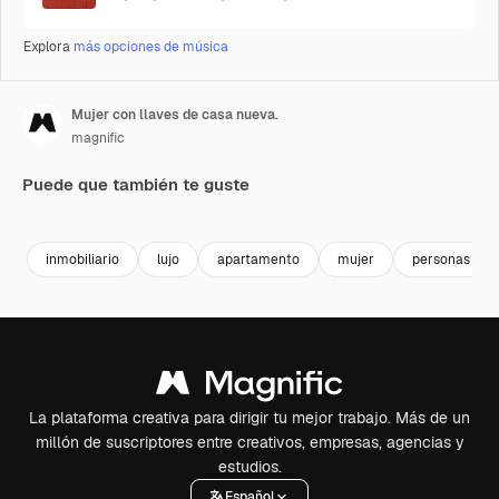
Explora
más opciones de música
Mujer con llaves de casa nueva.
magnific
Puede que también te guste
Premium
Premium
Premium
Premium
inmobiliario
lujo
apartamento
mujer
personas
La plataforma creativa para dirigir tu mejor trabajo. Más de un
millón de suscriptores entre creativos, empresas, agencias y
estudios.
Español