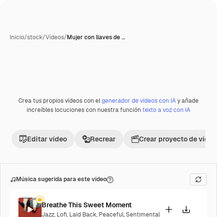
Inicio
/
stock
/
Vídeos
/
Mujer con llaves de …
Crea tus propios vídeos con el
generador de vídeos con IA
y añade
increíbles locuciones con nuestra función
texto a voz con IA
Editar vídeo
Recrear
Crear proyecto de vídeo
Música sugerida para este vídeo
Breathe This Sweet Moment
Jazz
,
Lofi
,
Laid Back
,
Peaceful
,
Sentimental