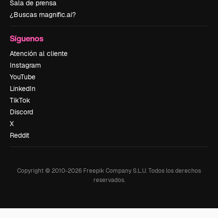
Sala de prensa
¿Buscas magnific.ai?
Síguenos
Atención al cliente
Instagram
YouTube
LinkedIn
TikTok
Discord
X
Reddit
Copyright © 2010-
2026
Freepik Company S.L.U.
Todos los derechos
reservados
.