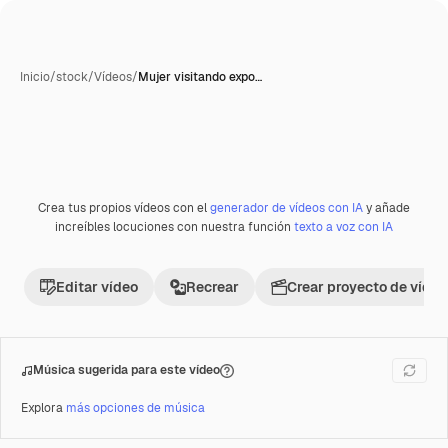
Inicio
/
stock
/
Vídeos
/
Mujer visitando expo…
Crea tus propios vídeos con el
generador de vídeos con IA
y añade
increíbles locuciones con nuestra función
texto a voz con IA
Editar vídeo
Recrear
Crear proyecto de vídeo
Música sugerida para este vídeo
Explora
más opciones de música