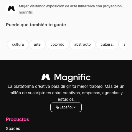
Mujer visitando exposición de arte inmersiva con proyección de formas y patrones en la pared 2
magnific
Puede que también te guste
cultura
arte
colorido
abstracto
cultural
asiát
La plataforma creativa para dirigir tu mejor trabajo. Más de un
millón de suscriptores entre creativos, empresas, agencias y
estudios.
Español
Productos
Spaces