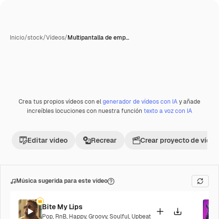
Inicio
/
stock
/
Vídeos
/
Multipantalla de emp…
Crea tus propios vídeos con el
generador de vídeos con IA
y añade
increíbles locuciones con nuestra función
texto a voz con IA
Editar vídeo
Recrear
Crear proyecto de vídeo
Música sugerida para este vídeo
Bite My Lips
Pop
,
RnB
,
Happy
,
Groovy
,
Soulful
,
Upbeat