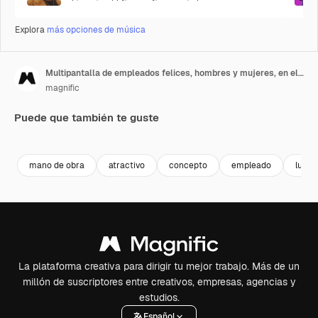
Explora
más opciones de música
Multipantalla de empleados felices, hombres y mujeres, en el trabajo.
magnific
Puede que también te guste
mano de obra
atractivo
concepto
empleado
lugar
La plataforma creativa para dirigir tu mejor trabajo. Más de un
millón de suscriptores entre creativos, empresas, agencias y
estudios.
Español