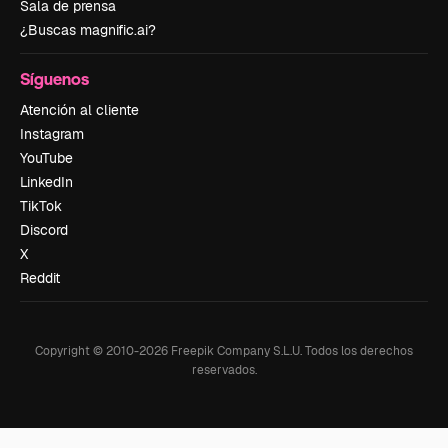
Sala de prensa
¿Buscas magnific.ai?
Síguenos
Atención al cliente
Instagram
YouTube
LinkedIn
TikTok
Discord
X
Reddit
Copyright © 2010-
2026
Freepik Company S.L.U.
Todos los derechos
reservados
.