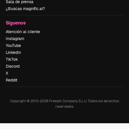
Sala de prensa
¿Buscas magnific.ai?
Síguenos
Atención al cliente
Instagram
YouTube
LinkedIn
TikTok
Discord
X
Reddit
Copyright © 2010-
2026
Freepik Company S.L.U.
Todos los derechos
reservados
.