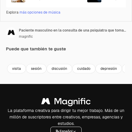
Explora
más opciones de música
Paciente masculino en la consulta de una psiquiatra que toma nota de su diagnóstico de salud mental.
magnific
Puede que también te guste
visita
sesión
discusión
cuidado
depresión
en
La plataforma creativa para dirigir tu mejor trabajo. Más de un
millón de suscriptores entre creativos, empresas, agencias y
estudios.
Español