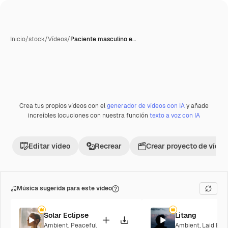
Inicio
/
stock
/
Vídeos
/
Paciente masculino e…
Crea tus propios vídeos con el
generador de vídeos con IA
y añade
increíbles locuciones con nuestra función
texto a voz con IA
Editar vídeo
Recrear
Crear proyecto de vídeo
Música sugerida para este vídeo
Solar Eclipse
Litang
Ambient
,
Peaceful
Ambient
,
Laid Bac