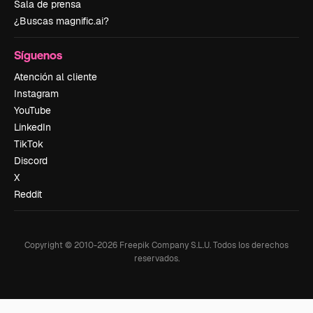
Sala de prensa
¿Buscas magnific.ai?
Síguenos
Atención al cliente
Instagram
YouTube
LinkedIn
TikTok
Discord
X
Reddit
Copyright © 2010-
2026
Freepik Company S.L.U.
Todos los derechos
reservados
.