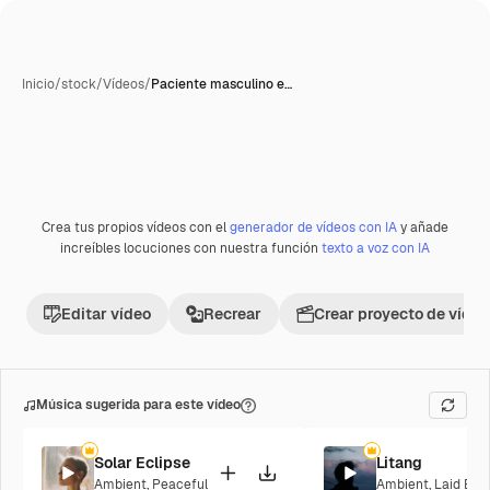
Inicio
/
stock
/
Vídeos
/
Paciente masculino e…
Crea tus propios vídeos con el
generador de vídeos con IA
y añade
increíbles locuciones con nuestra función
texto a voz con IA
Editar vídeo
Recrear
Crear proyecto de vídeo
Música sugerida para este vídeo
Solar Eclipse
Litang
Ambient
,
Peaceful
Ambient
,
Laid Bac