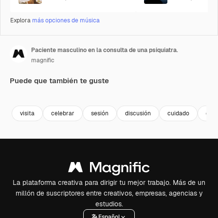
Explora
más opciones de música
Paciente masculino en la consulta de una psiquiatra.
magnific
Puede que también te guste
visita
celebrar
sesión
discusión
cuidado
depr
La plataforma creativa para dirigir tu mejor trabajo. Más de un
millón de suscriptores entre creativos, empresas, agencias y
estudios.
Español