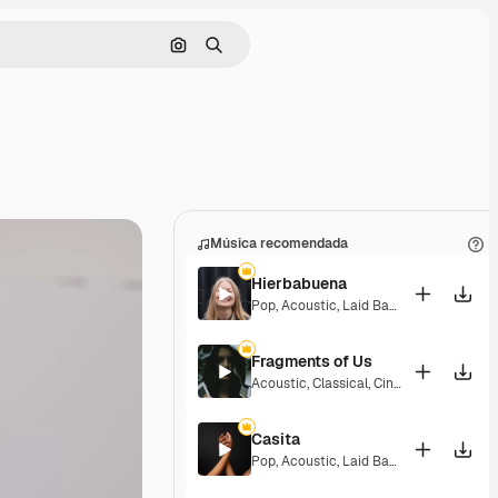
Buscar por imagen
Buscar
Música recomendada
Hierbabuena
Pop
,
Acoustic
,
Laid Back
,
Peaceful
,
Hop
Fragments of Us
Acoustic
,
Classical
,
Cinematic
,
Dramati
Casita
Pop
,
Acoustic
,
Laid Back
,
Peaceful
,
Hop