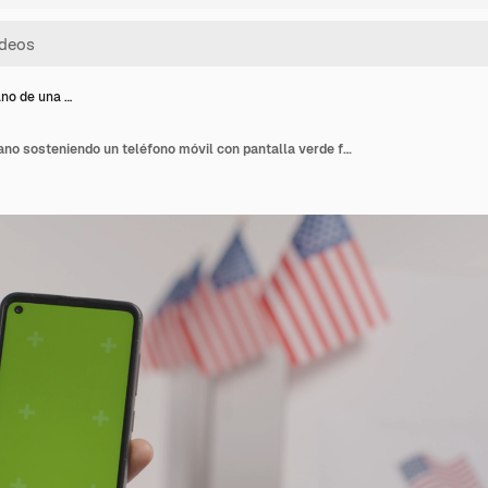
ano de una …
Primer plano de una mano sosteniendo un teléfono móvil con pantalla verde frente a la urna en unas elecciones estadounidenses 1.