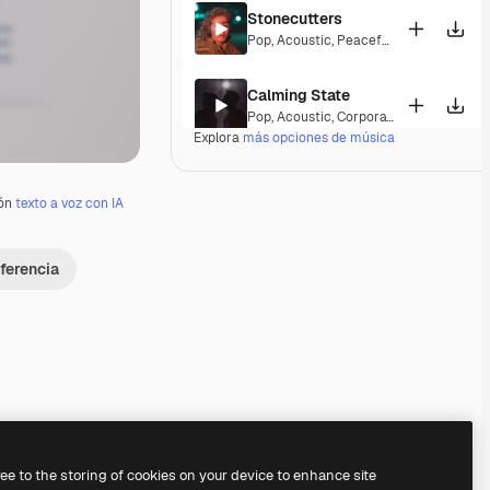
Stonecutters
Pop
,
Acoustic
,
Peaceful
,
Hopeful
,
Melan
Calming State
Pop
,
Acoustic
,
Corporate
,
Laid Back
,
Pe
Explora
más opciones de música
Parguito
Pop
,
Acoustic
,
Happy
,
Groovy
,
Laid Back
ión
texto a voz con IA
If I Lose Myself Dancing
ferencia
Pop
,
Acoustic
,
Reggae
,
Groovy
,
Laid Ba
Gentle Rains
Acoustic
,
Laid Back
,
Peaceful
,
Hopeful
,
Her Beautiful Garden
Acoustic
,
Cinematic
,
Laid Back
,
Peacef
ree to the storing of cookies on your device to enhance site