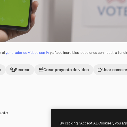
n el
generador de vídeos con IA
y añade increíbles locuciones con nuestra func
o
Recrear
Crear proyecto de vídeo
Usar como re
uste
By clicking “Accept All Cookies”, you ag